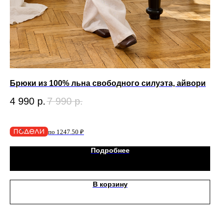
Брюки из 100% льна свободного силуэта, айвори
Юб
4 990
р.
7 990
р.
7 
по 1247.50 ₽
Подробнее
В корзину