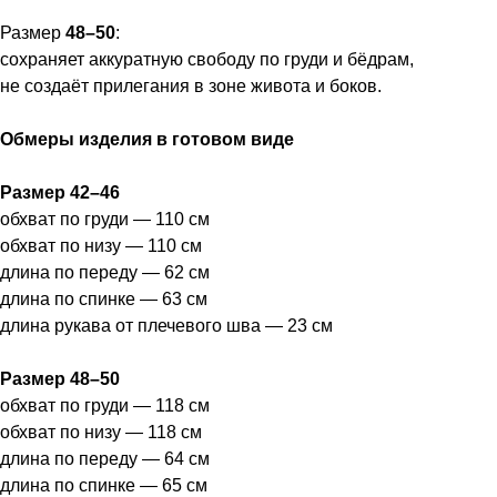
Итальянский
Правила
Размер
48–50
:
Брюки и юбки
Уход за изделиями
трикотаж
возврата
сохраняет аккуратную свободу по груди и бёдрам,
Жакеты и
О нас
не создаёт прилегания в зоне живота и боков.
Программа лояльности
жилеты
Обмеры изделия в готовом виде
+7 812 425 33 20
Telegram
Размер 42–46
канал
Telegram чат
обхват по груди — 110 см
owncodebrand2020@gmail.com
обхват по низу — 110 см
длина по переду — 62 см
длина по спинке — 63 см
длина рукава от плечевого шва — 23 см
Размер 48–50
обхват по груди — 118 см
обхват по низу — 118 см
длина по переду — 64 см
длина по спинке — 65 см