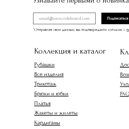
Узнавайте первыми о новинк
Трикотаж
Уход за и
Брюки и юбки
FAQ
Подписаться
Платья
*Отправляя свои данные, вы подтверждаете согласие с
п
Жакеты и жилеты
Кардиганы
Футболки и топы
ИП ПОТАПОВ ЕВГЕН