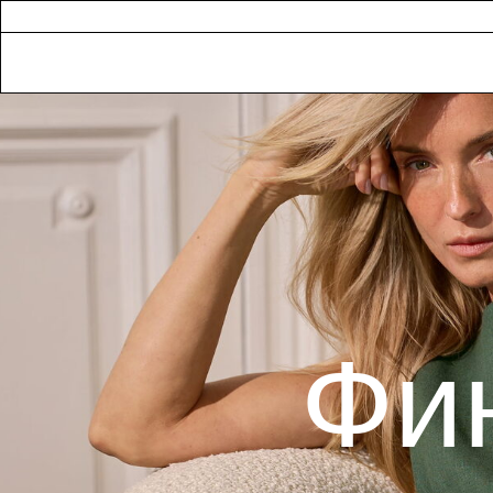
//
Фин