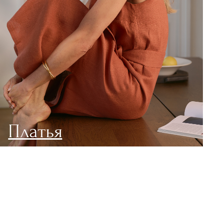
+7 812 425 33 20
owncodebrand2020@gmail.com
Telegram канал
Telegram чат
акты
25 33 20
brand2020@gmail.com