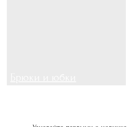
Все и
Италь
Брюки
Жакет
Коллекция и каталог
Клиен
Рубашки
Доставка 
Все изделия
Возвраты