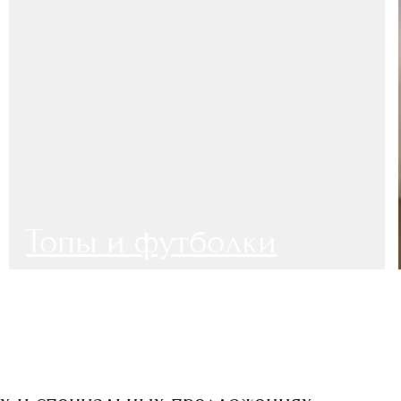
зделия
Доставка и оплата
Уход за изделиями
янский трикотаж
 и юбки
Правила возврата
ы и жилеты
О нас
Программа лояльности
ту
О бренде
Конт
и оплата
О нас
+7 812 4
Программа лояльности
owncode