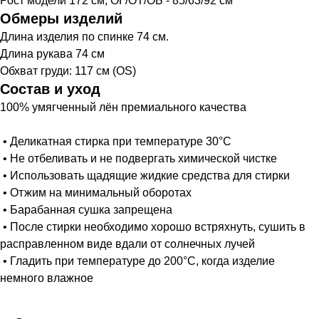
Рост модели 172 см, ОГ/ОТ/ОБ - 85/63/92 см
Программа лояльности
жилеты
Обмеры изделий
Длина изделия по спинке 74 см.
Длина рукава 74 см
+7 812 425 33 20
Telegram
Обхват груди: 117 см (OS)
канал
Telegram чат
Состав и уход
owncodebrand2020@gmail.com
100% умягченный лён премиального качества
• Деликатная стирка при температуре 30°С
• Не отбеливать и не подвергать химической чистке
• Использовать щадящие жидкие средства для стирки
• Отжим на минимальный оборотах
• Барабанная сушка запрещена
• После стирки необходимо хорошо встряхнуть, сушить в
расправленном виде вдали от солнечных лучей
• Гладить при температуре до 200°С, когда изделие
немного влажное