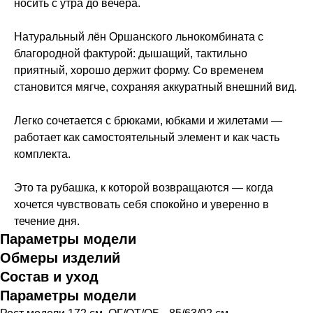
носить с утра до вечера.
Натуральный лён Оршанского льнокомбината с
благородной фактурой: дышащий, тактильно
приятный, хорошо держит форму. Со временем
становится мягче, сохраняя аккуратный внешний вид.
Легко сочетается с брюками, юбками и жилетами —
работает как самостоятельный элемент и как часть
комплекта.
Это та рубашка, к которой возвращаются — когда
хочется чувствовать себя спокойно и уверенно в
течение дня.
Параметры модели
Обмеры изделий
Все изделия
Доставка и оплата
Состав и уход
Итальянский
Правила
Брюки и юбки
Уход за изделиями
трикотаж
возврата
Параметры модели
Жакеты и
О нас